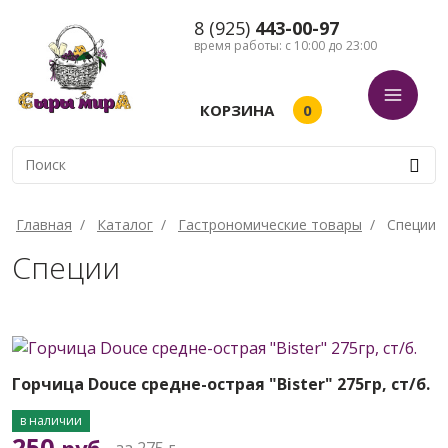
8 (925)
443-00-97
время работы: с 10:00 до 23:00
КОРЗИНА
0
Главная
/
Каталог
/
Гастрономические товары
/
Специи
Специи
Горчица Douce средне-острая "Bister" 275гр, ст/б.
в наличии
250
за 275 г.